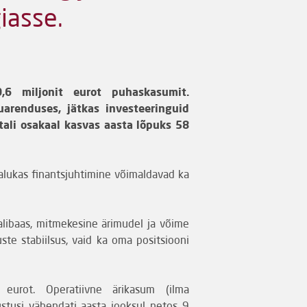
iasse.
6 miljonit eurot puhaskasumit.
arenduses, jätkas investeeringuid
ali osakaal kasvas aasta lõpuks 58
aalukas finantsjuhtimine võimaldavad ka
alibaas, mitmekesine ärimudel ja võime
uste stabiilsus, vaid ka oma positsiooni
eurot. Operatiivne ärikasum (ilma