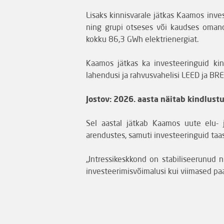
Lisaks kinnisvarale jätkas Kaamos inve
ning grupi otseses või kaudses oman
kokku 86,3 GWh elektrienergiat.
Kaamos jätkas ka investeeringuid kin
lahendusi ja rahvusvahelisi LEED ja BRE
Jostov: 2026. aasta näitab kindlus
Sel aastal jätkab Kaamos uute elu- j
arendustes, samuti investeeringuid taa
„Intressikeskkond on stabiliseerunud
investeerimisvõimalusi kui viimased paa