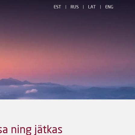
EST
RUS
LAT
ENG
a ning jätkas