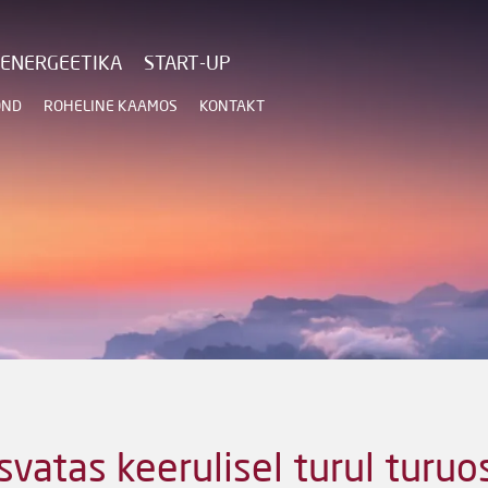
ENERGEETIKA
START-UP
OND
ROHELINE KAAMOS
KONTAKT
atas keerulisel turul turuos