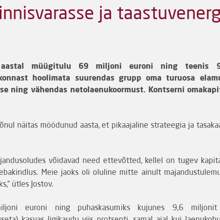
innisvarasse ja taastuvenerg
astal müügitulu 69 miljoni euroni ning teenis 9,
konnast hoolimata suurendas grupp oma turuosa elamu
asse ning vähendas netolaenukoormust. Kontserni omakapit
õnul näitas möödunud aasta, et pikaajaline strateegia ja tasak
ajandusoludes võidavad need ettevõtted, kellel on tugev kapit
b ebakindlus. Meie jaoks oli oluline mitte ainult majandustulem
,” ütles Jostov.
ljoni euroni ning puhaskasumiks kujunes 9,6 miljonit 