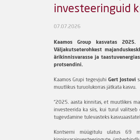
investeeringuid k
07.07.2026
Kaamos Group kasvatas 2025. a
Väljakutseterohkest majanduskesk
ärikinnisvarasse ja taastuvenergi
protsendini.
Kaamos Grupi tegevjuhi
Gert Jostovi
s
muutlikus turuolukorras jätkata kasvu.
“2025. aasta kinnitas, et muutlikes m
investeerida ka siis, kui turul valitse
tugevdamine tulevasteks kasvuaastateks
Kontserni müügitulu ulatus 69 mi