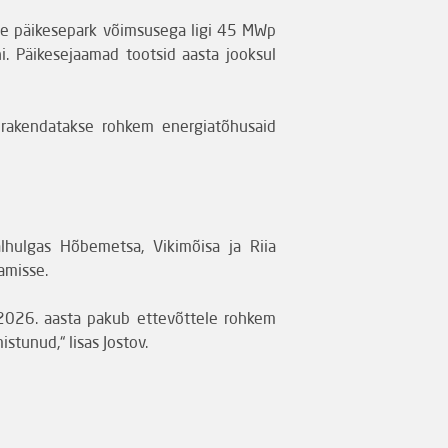
eine päikesepark võimsusega ligi 45 MWp
 Päikesejaamad tootsid aasta jooksul
s rakendatakse rohkem energiatõhusaid
alhulgas Hõbemetsa, Vikimõisa ja Riia
amisse.
 2026. aasta pakub ettevõttele rohkem
stunud,“ lisas Jostov.