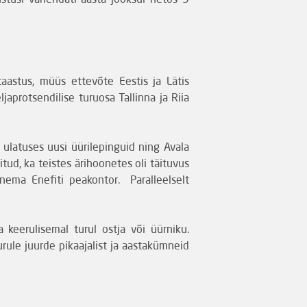
ustusi vähendati aasta jooksul netos 9
aastus, müüs ettevõte Eestis ja Lätis
japrotsendilise turuosa Tallinna ja Riia
ulatuses uusi üürilepinguid ning Avala
ritud, ka teistes ärihoonetes oli täituvus
nema Enefiti peakontor. Paralleelselt
 keerulisemal turul ostja või üürniku.
rule juurde pikaajalist ja aastakümneid