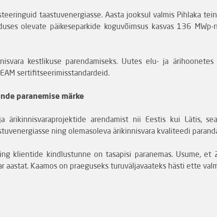
steeringuid taastuvenergiasse. Aasta jooksul valmis Pihlaka t
duses olevate päikeseparkide koguvõimsus kasvas 136 MWp-ni.
nisvara kestlikuse parendamiseks. Uutes elu- ja ärihoonete
EAM sertifitseerimisstandardeid.
tunde paranemise märke
a ärikinnisvaraprojektide arendamist nii Eestis kui Lätis, se
stuvenergiasse ning olemasoleva ärikinnisvara kvaliteedi parand
 ning klientide kindlustunne on tasapisi paranemas. Usume, et
r aastat. Kaamos on praeguseks turuväljavaateks hästi ette valmi