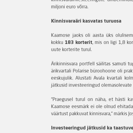
kinnisvarainvesteeringute ümberhindlu
miljoni euro võrra.
Kinnisvaraäri kasvatas turuosa
Kaamose jaoks oli aasta üks olulisem
kokku
183 korterit
, mis on ligi 1,8 k
uute korterite turul.
Ärikinnisvara portfell säilitas samuti t
ärikvartali Polarise büroohoone oli prakt
eeskujulik. Alustati Avala kvartali 
jätkusid investeeringud olemasolevate 
“Praegusel turul on näha, et hästi ka
Kaamose eesmärk ei ole olnud ehitada v
väärtust pakkuvat kinnisvara,“ märkis Jo
Investeeringud jätkusid ka taastuv