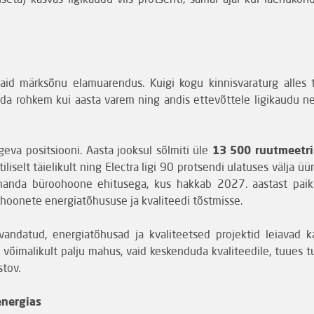
seta) kasvas ligikaudu viis protsenti, samal ajal kui laenukoh
aid märksõnu elamuarendus. Kuigi kogu kinnisvaraturg alles t
orda rohkem kui aasta varem ning andis ettevõttele ligikaudu nel
ugeva positsiooni. Aasta jooksul sõlmiti üle
13 500 ruutmeetri
iliselt täielikult ning Electra ligi 90 protsendi ulatuses välja üü
kolmanda büroohoone ehitusega, kus hakkab 2027. aastast paik
hoonete energiatõhususe ja kvaliteedi tõstmisse.
vandatud, energiatõhusad ja kvaliteetsed projektid leiavad ka
õimalikult palju mahus, vaid keskenduda kvaliteedile, tuues tu
stov.
energias